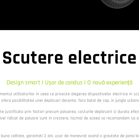
Scutere electrice
Design smart | Ușor de condus | O nouă experiență
ntul utilizatorilor in ceea ce priveste alegerea dispozitivelor electrice in sco
fera posibilitatea unei deplasari decente, fara batai de cap, in jungla urbana
ustificata prin factori precum poluarea, costurile deplasarii si durata efectu
ivel ridicat de poluare sunt in crestere, tocmai de aceea va recomandam sa al
una calitate, garantati 2 ani, usor de manevrat avand o greutate de pana la 10