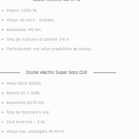
Putere: 3.000 W;
Viteza: 49 km/h – limitata;
Autonomie: 140 km;
Timp de incarcare al bateriei: 3-6 h;
Particularitati: trei stiluri predefinite de condus.
Scuter electric Super Soco CUX
Motor Bosh 1600W;
Baterie 60 V 30Ah;
Autonomie 60-70 Km;
Timp de incarcare 6 ore;
Cost incarcare ~ 3 lei;
Viteza max. omologata 45 Km/h