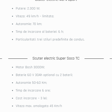
Putere: 2.300 W;
Viteza: 49 km/h – limitata;
Autonomie: 70 km;
Timp de incarcare al bateriei: 6 h;
Particularitati: trei stiluri predefinite de condus.
Scuter electric Super Soco TC
Motor Bosh 3000W;
Baterie 60 V 30Ah optional cu 2 baterii;
Autonomie 50-60 Km;
Timp de incarcare 6 ore;
Cost incarcare ~ 3 lei;
Viteza max. omologata 45 Km/h