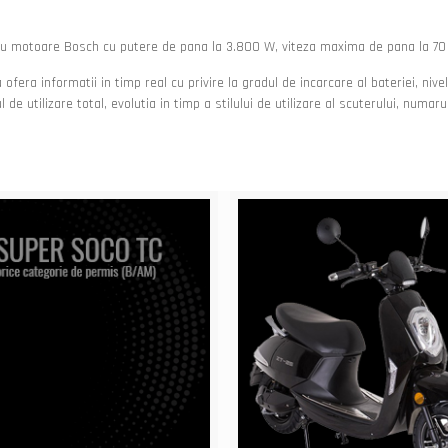
te cu motoare Bosch cu putere de pana la 3.800 W, viteza maxima de pana la 7
ofera informatii in timp real cu privire la gradul de incarcare al bateriei, niv
l de utilizare total, evolutia in timp a stilului de utilizare al scuterului, numar