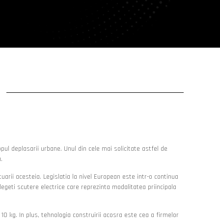
pul deplasarii urbane. Unul din cele mai solicitate astfel de
.
arii acesteia. Legislatia la nivel European este intr-o continua
egeti scutere electrice care reprezinta modalitatea priincipala
 kg. In plus, tehnologia construirii acosra este cea a firmelor