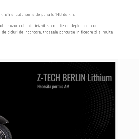
0 km/h si autonomie de pana la 140 de km.
elul de uzura al bateriei, viteza medie de deplasare a unei
ul de cicluri de incarcare, traseele parcurse in ficeare zi si multe