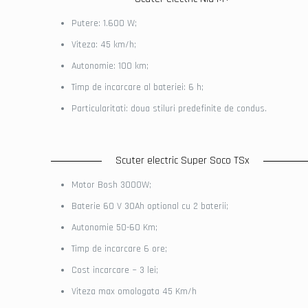
Putere: 1.600 W;
Viteza: 45 km/h;
Autonomie: 100 km;
Timp de incarcare al bateriei: 6 h;
Particularitati: doua stiluri predefinite de condus.
Scuter electric Super Soco TSx
Motor Bosh 3000W;
Baterie 60 V 30Ah optional cu 2 baterii;
Autonomie 50-60 Km;
Timp de incarcare 6 ore;
Cost incarcare ~ 3 lei;
Viteza max omologata 45 Km/h