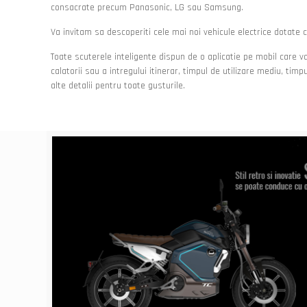
consacrate precum Panasonic, LG sau Samsung.
Va invitam sa descoperiti cele mai noi vehicule electrice dota
Toate scuterele inteligente dispun de o aplicatie pe mobil care va 
calatorii sau a intregului itinerar, timpul de utilizare mediu, timpu
alte detalii pentru toate gusturile.