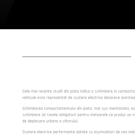
Cele mai recente studii din piata indica o schimbare in comportame
vehicule este reprezentat de scutere electrice deoarece acestea o
Schimbarea comportamentului din piata, mai sus mentionata, este j
schimbare iar taxele obligatorii pentru motoarele ce produc un n
de deplasare urbana a viitorului.
Scutere electrice performante dotate cu acumulatori de cea mai b